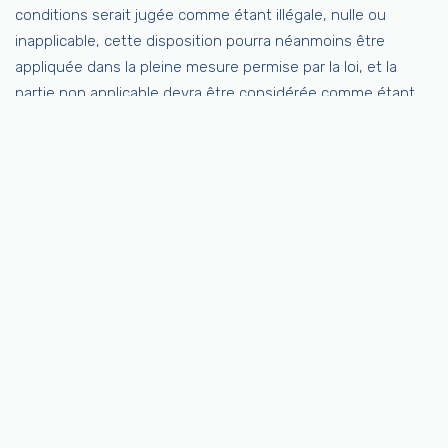
conditions serait jugée comme étant illégale, nulle ou
inapplicable, cette disposition pourra néanmoins être
appliquée dans la pleine mesure permise par la loi, et la
partie non applicable devra être considérée comme étant
dissociée de ces Termes et conditions. Cette dissociation
ne devra pas affecter la validité et l’applicabilité de toutes
les autres dispositions restantes.
Résiliation
Les obligations et responsabilités engagées par les parties
avant la date de résiliation resteront en vigueur après la
résiliation de cet accord, et ce, à toutes les fins. Ces
Termes et conditions sont effectifs à moins et jusqu’à ce
qu’ils soient résiliés par vous ou non. Vous pouvez résilier
ces Conditions à tout moment en nous avisant que vous
ne souhaitez plus utiliser nos Services, ou lorsque vous