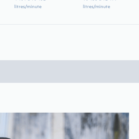
litres/minute
litres/minute