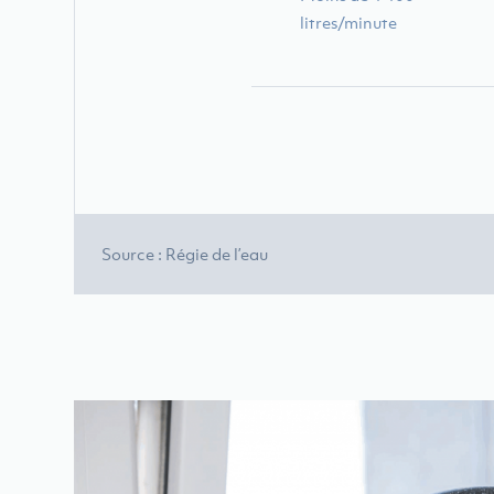
litres/minute
Source : Régie de l’eau