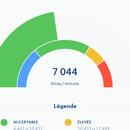
7 044
litres / minute
Légende
ACCEPTABLE
ÉLEVÉE
4 401 à 10 432
10 433 à 12 499