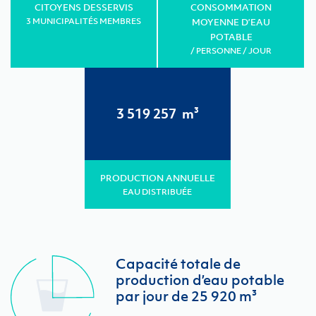
CITOYENS DESSERVIS
CONSOMMATION
3 MUNICIPALITÉS MEMBRES
MOYENNE D’EAU
POTABLE
/ PERSONNE / JOUR
3 519 257
m³
PRODUCTION ANNUELLE
EAU DISTRIBUÉE
Capacité totale de
production d’eau potable
par jour de 25 920 m³